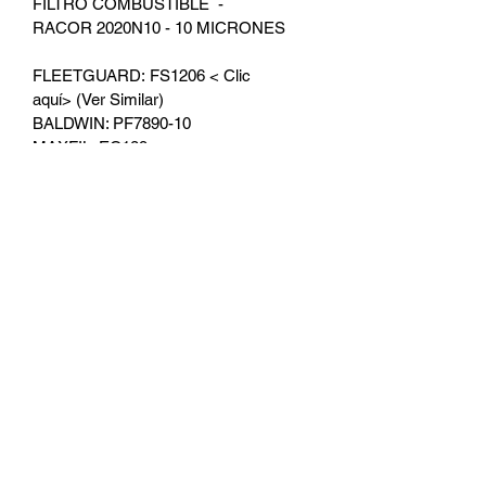
FILTRO COMBUSTIBLE  - 
RACOR 2020N10 - 10 MICRONES
FLEETGUARD: FS1206 < Clic 
aquí> (Ver Similar)
BALDWIN: PF7890-10
MAXFIL: EC189
MANN: P-1278/1
SAKURA: SF-1912-30
FRAM: 2020-TP-30M
FAMEL: FC-758
Otras Referencias:
VOLVO: 3340064 WIX: 33212 33210 
TURBO: TCE2020 TURBO: TCE2020I 
HIFI: SN 920210 CATERPILLAR: 
5134492