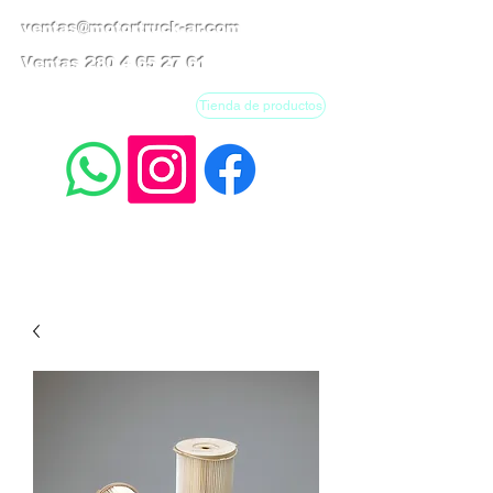
ventas@motortruck-ar.com
Ventas
280 4 65 27 61
Tienda de productos