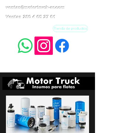
ventas@motortruck-ar.com
Ventas
280 4 65 27 61
Tienda de productos