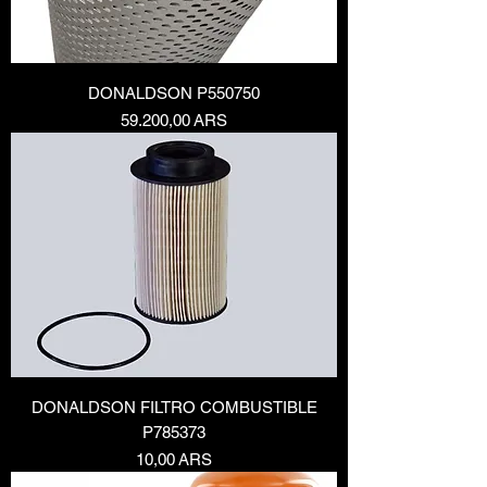
DONALDSON P550750
Precio
59.200,00 ARS
DONALDSON FILTRO COMBUSTIBLE
P785373
Precio
10,00 ARS